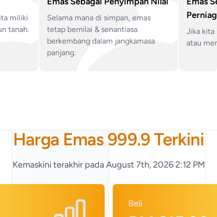
Emas Sebagai Penyimpan Nilai
Emas S
Pernia
ta miliki
Selama mana di simpan, emas
n tanah.
tetap bernilai & senantiasa
Jika kit
berkembang dalam jangkamasa
atau mem
panjang.
Harga Emas 999.9 Terkini
Kemaskini terakhir pada
August 7th, 2026 2:12 PM
Beli