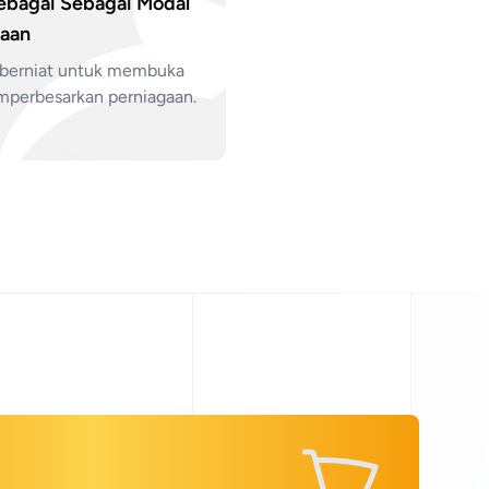
ebagai Sebagai Modal
gaan
a berniat untuk membuka
perbesarkan perniagaan.