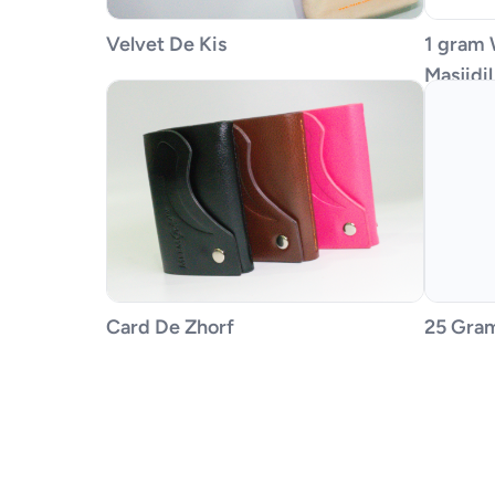
Velvet De Kis
1 gram 
Masjidi
Card De Zhorf
25 Gra