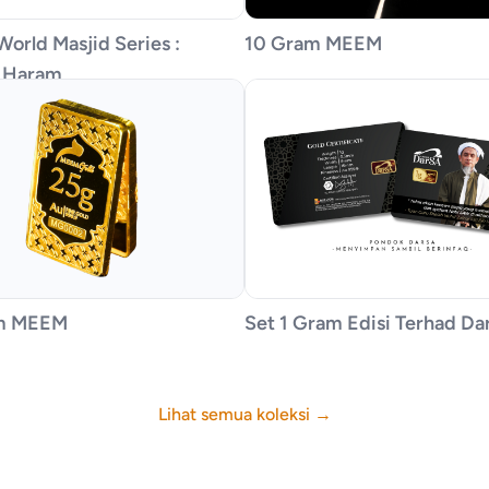
World Masjid Series :
10 Gram MEEM
l Haram
m MEEM
Set 1 Gram Edisi Terhad Da
Lihat semua koleksi
→