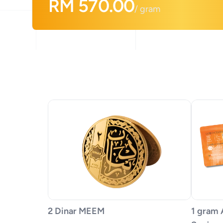
RM
570.00
/ gram
2 Dinar MEEM
1 gram 