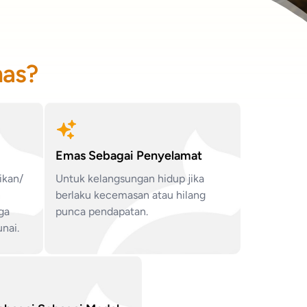
mas?
Emas Sebagai Penyelamat
ikan/
Untuk kelangsungan hidup jika
n
berlaku kecemasan atau hilang
ga
punca pendapatan.
unai.