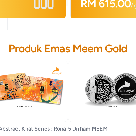
RM
615.00
/
Produk Emas Meem Gold
Abstract Khat Series : Rona
5 Dirham MEEM