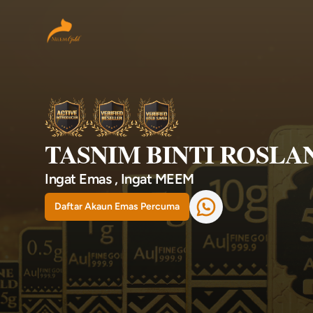
Your Company
TASNIM BINTI ROSLA
Ingat Emas , Ingat MEEM
Whatsapp
Daftar Akaun Emas Percuma