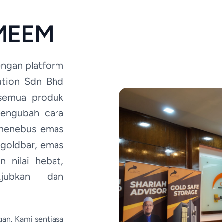
 MEEM
ngan platform
lution Sdn Bhd
esemua produk
engubah cara
 menebus emas
 goldbar, emas
 nilai hebat,
jubkan dan
gan. Kami sentiasa