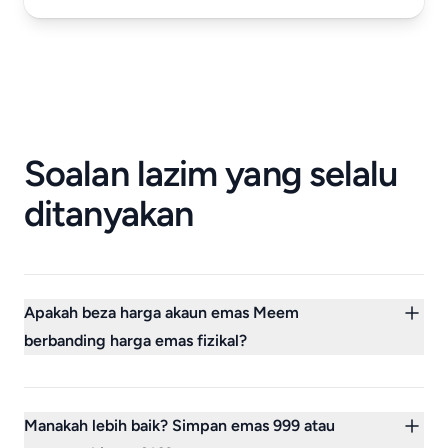
Soalan lazim yang selalu
ditanyakan
Apakah beza harga akaun emas Meem
berbanding harga emas fizikal?
Harga akaun emas Meem berubah setiap hari
pada/selepas jam 12 malam sementara harga
Manakah lebih baik? Simpan emas 999 atau
fizikal berubah setiap 15 minit, oleh itu dalam