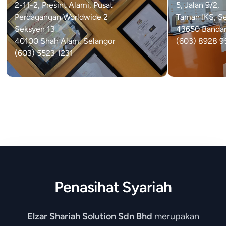
2-11-2, Presint Alami, Pusat
5, Jalan 9/2,
Perdagangan Worldwide 2
Taman IKS, S
Seksyen 13
43650 Bandar 
40100 Shah Alam, Selangor
(603) 8928 9
(603) 5523 1231
Penasihat Syariah
Elzar Shariah Solution Sdn Bhd
merupakan