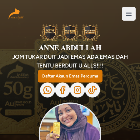
Your Company
Open
ANNE ABDULLAH
JOM TUKAR DUIT JADI EMAS ADA EMAS DAH
TENTU BERDUIT U ALLS!!!!
Daftar Akaun Emas Percuma
Whatsapp
Facebook
Instagram
TikTok