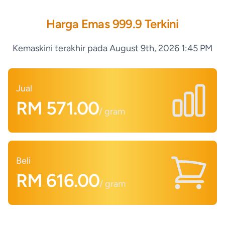
Harga Emas 999.9 Terkini
Kemaskini terakhir pada
August 9th, 2026 1:45 PM
Jual
RM
571.00
/ gram
Beli
RM
616.00
/ gram